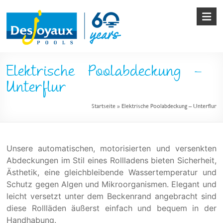
Skip
to
content
Pool
Elektrische Poolabdeckung –
&
Unterflur
Poolbau
Startseite
»
Elektrische Poolabdeckung – Unterflur
von
Desjoyaux
Unsere automatischen, motorisierten und versenkten
Abdeckungen im Stil eines Rollladens bieten Sicherheit,
Ästhetik, eine gleichbleibende Wassertemperatur und
Schutz gegen Algen und Mikroorganismen. Elegant und
leicht versetzt unter dem Beckenrand angebracht sind
diese Rollläden äußerst einfach und bequem in der
Handhabung.