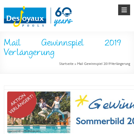
Skip
to
content
Pool
Mail Gewinnspiel 2019
&
Verlängerung
Poolbau
Startseite
»
Mail Gewinnspiel 2019 Verlängerung
von
Desjoyaux