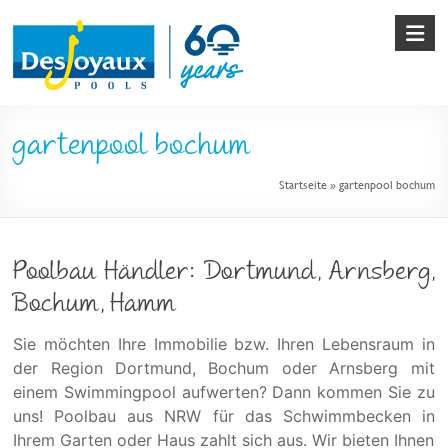
Skip
to
content
Pool
gartenpool bochum
&
Startseite
»
gartenpool bochum
Poolbau
von
Desjoyaux
Poolbau Händler: Dortmund, Arnsberg,
Bochum, Hamm
Sie möchten Ihre Immobilie bzw. Ihren Lebensraum in
der Region Dortmund, Bochum oder Arnsberg mit
einem Swimmingpool aufwerten? Dann kommen Sie zu
uns! Poolbau aus NRW für das Schwimmbecken in
Ihrem Garten oder Haus zahlt sich aus. Wir bieten Ihnen