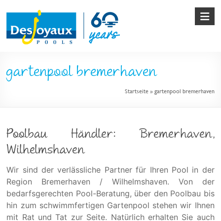
Skip
to
content
Pool
gartenpool bremerhaven
&
Startseite
»
gartenpool bremerhaven
Poolbau
von
Desjoyaux
Poolbau Händler: Bremerhaven,
Wilhelmshaven
Wir sind der verlässliche Partner für Ihren Pool in der
Region Bremerhaven / Wilhelmshaven. Von der
bedarfsgerechten Pool-Beratung, über den Poolbau bis
hin zum schwimmfertigen Gartenpool stehen wir Ihnen
mit Rat und Tat zur Seite. Natürlich erhalten Sie auch