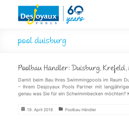
Skip
Pool
to
content
&
Poolbau
pool duisburg
von
Desjoyaux
Poolbau Händler: Duisburg, Krefeld
Damit beim Bau Ihres Swimmingpools im Raum Dui
– Ihrem Desjoyaux Pools Partner mit langjährige
genau was Sie für ein Schwimmbecken möchten? 
19. April 2018
Poolbau Händler