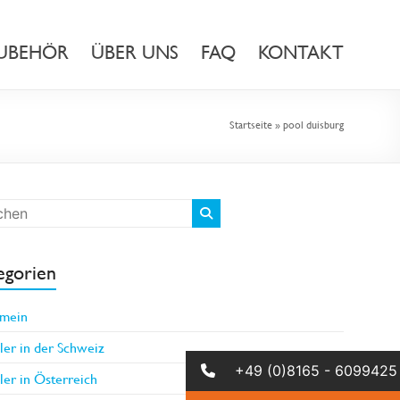
UBEHÖR
ÜBER UNS
FAQ
KONTAKT
Startseite
»
pool duisburg
egorien
emein
er in der Schweiz
+49 (0)8165 - 6099425
er in Österreich