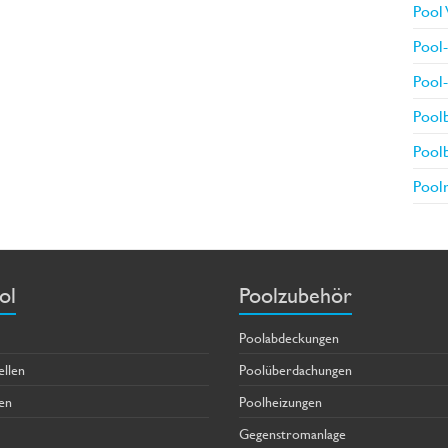
Pool 
Pool-
Pool-
Poolb
Pool
Poolr
ol
Poolzubehör
Poolabdeckungen
ellen
Poolüberdachungen
en
Poolheizungen
Gegenstromanlage