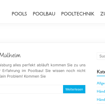
POOLS
POOLBAU
POOLTECHNIK
Z
, Mülheim
sburg alles perfekt abläuft kommen Sie zu uns
r Erfahrung im Poolbau! Sie wissen noch nicht
Kat
Kein Problem! Kommen Sie
Allg
Weiterlesen
Händl
Händl