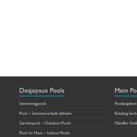
Desjoyaux Pools
Mein Po
Swimmingpools
Poolangebot
Pool – Sommerurlaub daheim
Katalog best
Gartenpool – Outdoor-Pools
Händler find
Pool im Haus – Indoor-Pools