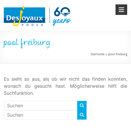
Skip
to
content
Pool
pool freiburg
&
Startseite
»
pool freiburg
Poolbau
von
Desjoyaux
Es sieht so aus, als ob wir nicht das finden konnten,
wonach du gesucht hast. Möglicherweise hilft die
Suchfunktion.