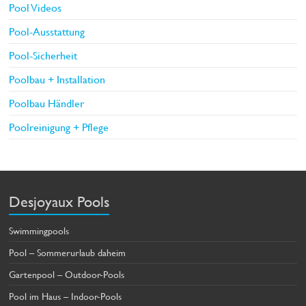
Pool Videos
Pool-Ausstattung
Pool-Sicherheit
Poolbau + Installation
Poolbau Händler
Poolreinigung + Pflege
Desjoyaux Pools
Swimmingpools
Pool – Sommerurlaub daheim
Gartenpool – Outdoor-Pools
Pool im Haus – Indoor-Pools