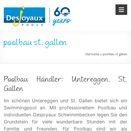
Skip
to
content
Pool
poolbau st. gallen
&
Startseite
»
poolbau st. gallen
Poolbau
von
Desjoyaux
Poolbau Händler: Untereggen, St.
Gallen
Im schönen Untereggen und St. Gallen bietet sich ein
Swimmingpool an. Mit professionellem Poolbau und
individuellen Desjoyaux Schwimmbecken legen Sie den
Grundstein für viele wunderbare Stunden mit der
Familie und Freunden. Für Poolbau sind wir als