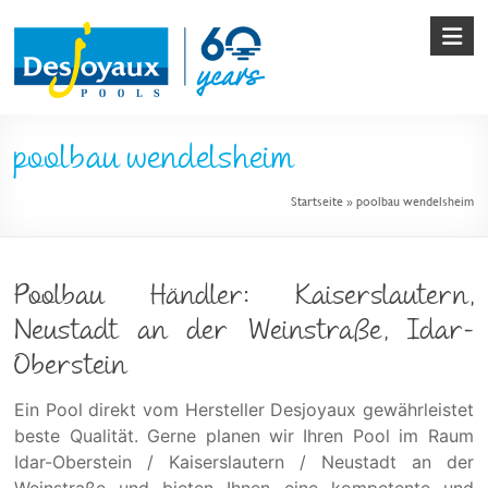
Skip
to
content
Pool
poolbau wendelsheim
&
Startseite
»
poolbau wendelsheim
Poolbau
von
Desjoyaux
Poolbau Händler: Kaiserslautern,
Neustadt an der Weinstraße, Idar-
Oberstein
Ein Pool direkt vom Hersteller Desjoyaux gewährleistet
beste Qualität. Gerne planen wir Ihren Pool im Raum
Idar-Oberstein / Kaiserslautern / Neustadt an der