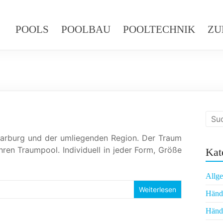
POOLS
POOLBAU
POOLTECHNIK
ZU
 Marburg und der umliegenden Region. Der Traum
ren Traumpool. Individuell in jeder Form, Größe
Kat
Allg
Weiterlesen
Händl
Händl