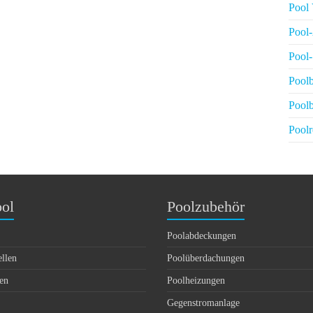
Pool 
Pool-
Pool-
Poolb
Pool
Poolr
ol
Poolzubehör
Poolabdeckungen
ellen
Poolüberdachungen
en
Poolheizungen
Gegenstromanlage