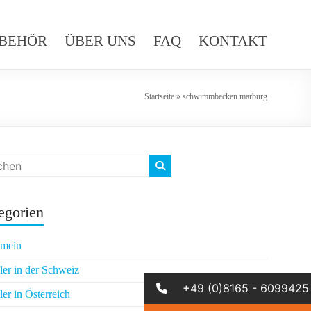
BEHÖR
ÜBER UNS
FAQ
KONTAKT
Startseite
»
schwimmbecken marburg
egorien
emein
er in der Schweiz
+49 (0)8165 - 6099425
er in Österreich