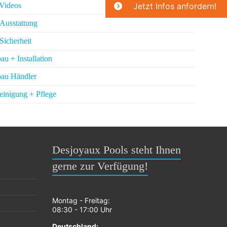
Videos
Jetzt Infos anfordern!
Ausstattung
Sicherheit
au + Installation
bau Händler
einigung + Pflege
Desjoyaux Pools steht Ihnen
gerne zur Verfügung!
Montag - Freitag:
08:30 - 17:00 Uhr
Deutschland: