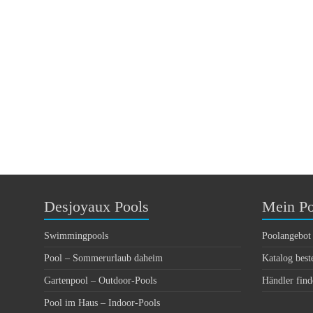
Desjoyaux Pools
Mein Po
Swimmingpools
Poolangebot
Pool – Sommerurlaub daheim
Katalog best
Gartenpool – Outdoor-Pools
Händler find
Pool im Haus – Indoor-Pools