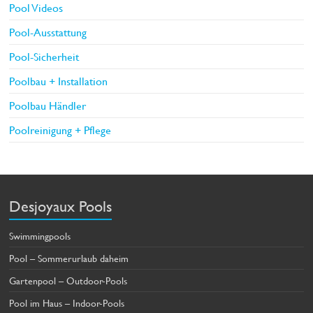
Pool Videos
Pool-Ausstattung
Pool-Sicherheit
Poolbau + Installation
Poolbau Händler
Poolreinigung + Pflege
Desjoyaux Pools
Swimmingpools
Pool – Sommerurlaub daheim
Gartenpool – Outdoor-Pools
Pool im Haus – Indoor-Pools