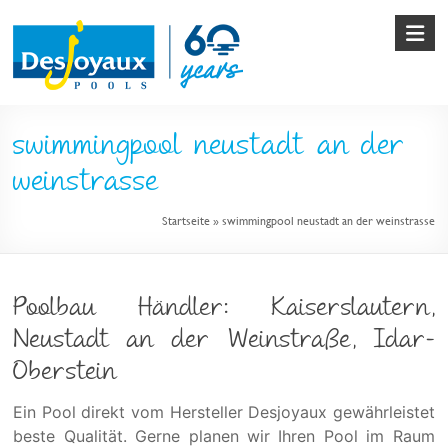
Skip
to
content
Pool
swimmingpool neustadt an der
&
weinstrasse
Poolbau
Startseite
»
swimmingpool neustadt an der weinstrasse
von
Desjoyaux
Poolbau Händler: Kaiserslautern,
Neustadt an der Weinstraße, Idar-
Oberstein
Ein Pool direkt vom Hersteller Desjoyaux gewährleistet
beste Qualität. Gerne planen wir Ihren Pool im Raum