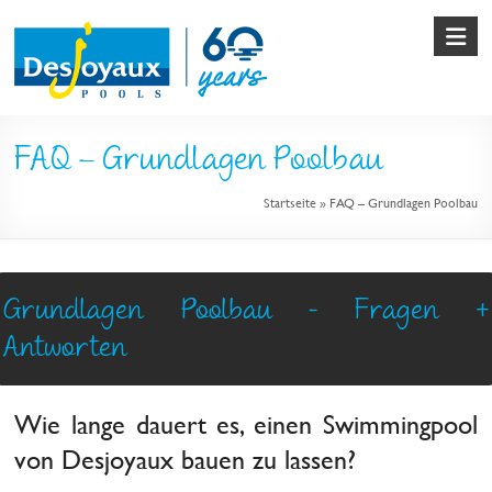
Skip
to
content
Pool
FAQ – Grundlagen Poolbau
&
Startseite
»
FAQ – Grundlagen Poolbau
Poolbau
von
Desjoyaux
Grundlagen Poolbau - Fragen +
Antworten
Wie lange dauert es, einen Swimmingpool
von Desjoyaux bauen zu lassen?