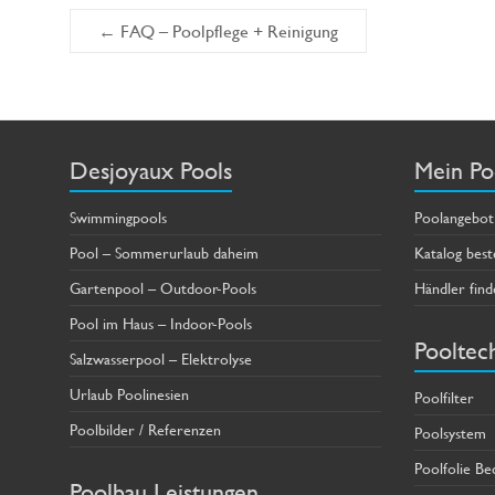
←
FAQ – Poolpflege + Reinigung
Desjoyaux Pools
Mein Po
Swimmingpools
Poolangebot
Pool – Sommerurlaub daheim
Katalog best
Gartenpool – Outdoor-Pools
Händler find
Pool im Haus – Indoor-Pools
Pooltec
Salzwasserpool – Elektrolyse
Urlaub Poolinesien
Poolfilter
Poolbilder / Referenzen
Poolsystem
Poolfolie Be
Poolbau Leistungen