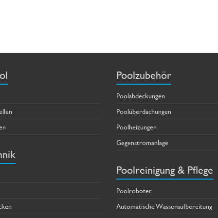
ol
Poolzubehör
Poolabdeckungen
ellen
Poolüberdachungen
en
Poolheizungen
Gegenstromanlage
hnik
Poolreinigung & Pflege
Poolroboter
cken
Automatische Wasseraufbereitung