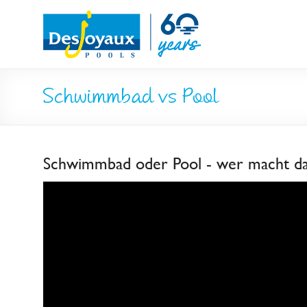
Skip
Pool
to
content
&
Poolbau
Schwimmbad vs Pool
von
Desjoyaux
Schwimmbad oder Pool - wer macht da