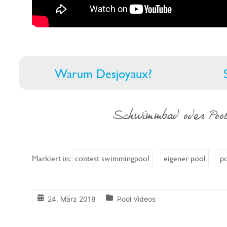
Warum Desjoyaux?
Schwimmbad oder Pool
Markiert in:
contest swimmingpool
eigener pool
p
24. März 2018
Pool Videos