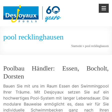
Skip
to
content
Pool
pool recklinghausen
&
Startseite
»
pool recklinghausen
Poolbau
von
Desjoyaux
Poolbau Händler: Essen, Bocholt,
Dorsten
Bauen Sie mit uns im Raum Essen den Swimmingpool
Ihrer Träume. Mit Desjoyaux setzen Sie auf ein
hochwertiges Pool-System mit langer Lebensdauer. Die
modulare Bauweise ermöglicht es, dass wir für Sie
individuelle Schwimmbecken ganz nach Ihren