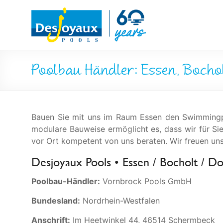
Skip
Pool
to
content
&
Poolbau
Poolbau Händler: Essen, Bocho
von
Desjoyaux
Bauen Sie mit uns im Raum Essen den Swimmingpo
modulare Bauweise ermöglicht es, dass wir für Si
vor Ort kompetent von uns beraten. Wir freuen un
Desjoyaux Pools • Essen / Bocholt / D
Poolbau-Händler:
Vornbrock Pools GmbH
Bundesland:
Nordrhein-Westfalen
Anschrift:
Im Heetwinkel 44, 46514 Schermbeck