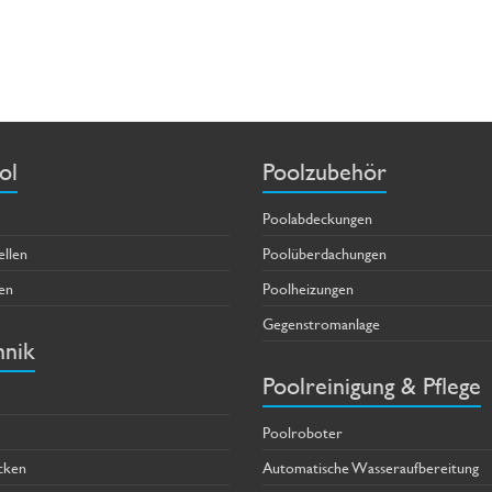
ol
Poolzubehör
Poolabdeckungen
ellen
Poolüberdachungen
en
Poolheizungen
Gegenstromanlage
hnik
Poolreinigung & Pflege
Poolroboter
cken
Automatische Wasseraufbereitung