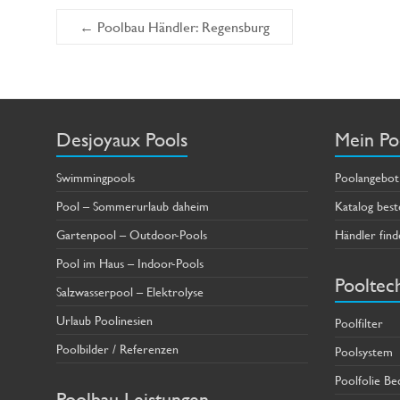
←
Poolbau Händler: Regensburg
Desjoyaux Pools
Mein Po
Swimmingpools
Poolangebot
Pool – Sommerurlaub daheim
Katalog best
Gartenpool – Outdoor-Pools
Händler find
Pool im Haus – Indoor-Pools
Pooltec
Salzwasserpool – Elektrolyse
Urlaub Poolinesien
Poolfilter
Poolbilder / Referenzen
Poolsystem
Poolfolie Be
Poolbau Leistungen