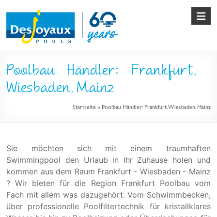
Skip
to
content
Pool
Poolbau Händler: Frankfurt,
&
Wiesbaden, Mainz
Poolbau
Startseite
»
Poolbau Händler: Frankfurt, Wiesbaden, Mainz
von
Desjoyaux
Sie möchten sich mit einem traumhaften
Swimmingpool den Urlaub in Ihr Zuhause holen und
kommen aus dem Raum Frankfurt - Wiesbaden - Mainz
? Wir bieten für die Region Frankfurt Poolbau vom
Fach mit allem was dazugehört. Vom Schwimmbecken,
über professionelle Poolfiltertechnik für kristallklares