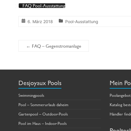
FAQ Pool-Ausstattung
6. März 2018
Pool-Ausstattung
←
FAQ – Gegenstromanlage
Desjoyaux Pools
Mein Po
Swimmingpools
Poolangebot
Pool – Sommerurlaub daheim
Katalog best
Gartenpool – Outdoor-Pools
Händler find
Pool im Haus – Indoor-Pools
Pooltec