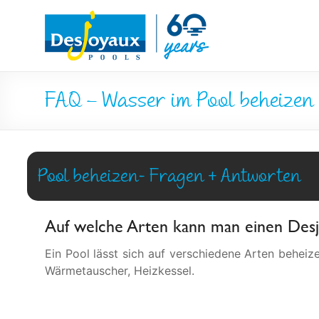
Skip
Pool
to
content
&
Poolbau
FAQ – Wasser im Pool beheizen
von
Desjoyaux
Pool beheizen- Fragen + Antworten
Auf welche Arten kann man einen Desj
Ein Pool lässt sich auf verschiedene Arten beheiz
Wärmetauscher, Heizkessel.