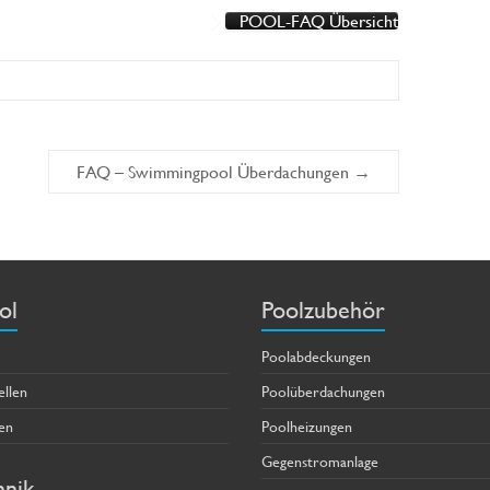
POOL-FAQ Übersicht
FAQ – Swimmingpool Überdachungen
→
ol
Poolzubehör
Poolabdeckungen
ellen
Poolüberdachungen
en
Poolheizungen
Gegenstromanlage
hnik