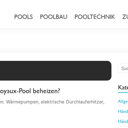
POOLS
POOLBAU
POOLTECHNIK
Z
Kat
oyaux-Pool beheizen?
Allg
en: Wärmepumpen, elektrische Durchlauferhitzer,
Händl
Händl